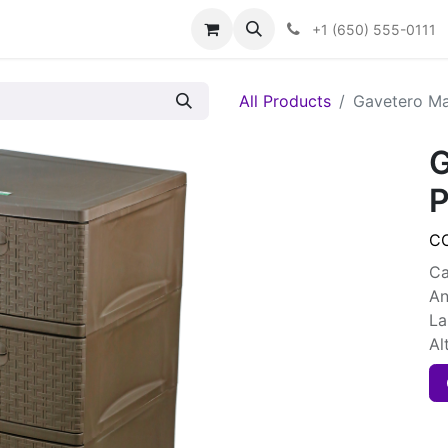
+1 (650) 555-0111
All Products
Gavetero Ma
G
P
C
Ca
An
La
Al