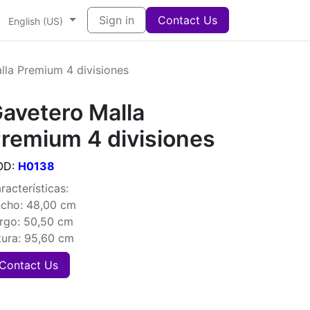
Sign in
Contact Us
English (US)
lla Premium 4 divisiones
avetero Malla
remium 4 divisiones
OD:
H0138
racterísticas:
cho: 48,00 cm
rgo: 50,50 cm
tura: 95,60 cm
Contact Us