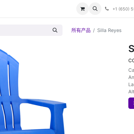
+1 (650) 
所有产品
Silla Reyes
S
C
Ca
An
La
Al