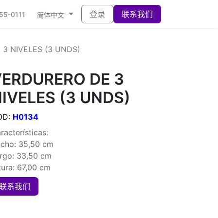
登录
联系我们
555-0111
简体中文
3 NIVELES (3 UNDS)
VERDURERO DE 3
IVELES (3 UNDS)
OD:
H0134
racterísticas:
cho: 35,50 cm
rgo: 33,50 cm
tura: 67,00 cm
联系我们