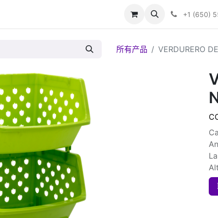
+1 (650) 
所有产品
VERDURERO DE 
N
C
Ca
An
La
Al